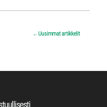
←
Uusimmat
artikkelit
tuullisesti