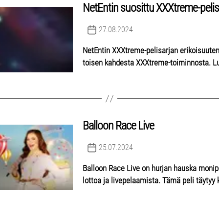
NetEntin suosittu XXXtreme-pelisa
27.08.2024
Post
date
NetEntin XXXtreme-pelisarjan erikoisuuten
toisen kahdesta XXXtreme-toiminnosta. Lue 
Balloon Race Live
25.07.2024
Post
date
Balloon Race Live on hurjan hauska monipor
lottoa ja livepelaamista. Tämä peli täytyy 