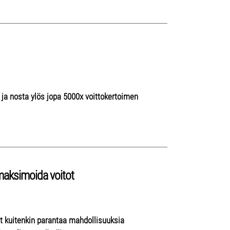
 ja nosta ylös jopa 5000x voittokertoimen
 maksimoida voitot
t kuitenkin parantaa mahdollisuuksia