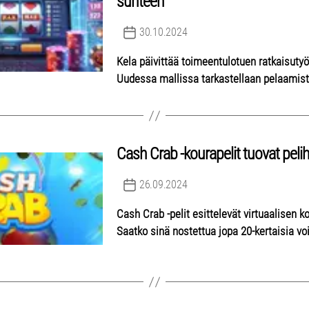
suhteen
30.10.2024
Post
date
Kela päivittää toimeentulotuen ratkaisutyö
Uudessa mallissa tarkastellaan pelaamist
Cash Crab -kourapelit tuovat pelihal
26.09.2024
Post
date
Cash Crab -pelit esittelevät virtuaalisen 
Saatko sinä nostettua jopa 20-kertaisia voi