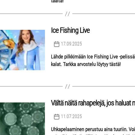
täältä!
Ice Fishing Live
17.09.2025
Post
date
Lähde pilkkimään Ice Fishing Live -pelissä
kalat. Tarkka arvostelu löytyy tästä!
Vältä näitä rahapelejä, jos haluat
11.07.2025
Post
date
Uhkapelaaminen perustuu aina tuuriin. Voi