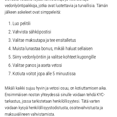
vedonlyöntipaikkoja, jotka ovat luotettavia ja turvallisia. Tämän
jälkeen askeleet ovat simppeleitä:
Luo pelitili
Vahvista sähköpostisi
Valitse maksutapa ja tee ensitalletus
Muista lunastaa bonus, mikäli haluat sellaisen
Siirry vedonlyöntiin ja valitse kohteet kupongille
Valitse panos ja aseta vetosi
Kotiuta voitot jopa alle 5 minuutissa
Mikäli kaikki sujuu hyvin ja vetosi osuu, on kotiuttamisen aika.
Ensimmäisen noston yhteydessä sinulle voidaan tehdä KYC-
tarkastus, jossa tarkistetaan henkilöllisyytesi. Tätä varten
voidaan kysyä henkilöllisyystodistusta, osoitevahvistusta ja
maksuvälineen vahvistamista.