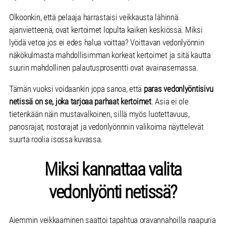
Olkoonkin, että pelaaja harrastaisi veikkausta lähinnä
Progressiiviset jackpot-pelit
ajanvietteenä, ovat kertoimet lopulta kaiken keskiössä. Miksi
lyödä vetoa jos ei edes halua voittaa? Voittavan vedonlyönnin
Vedonlyönti
näkökulmasta mahdollisimman korkeat kertoimet ja sitä kautta
suurin mahdollinen palautusprosentti ovat avainasemassa.
Bingo
Tämän vuoksi voidaankin jopa sanoa, että
paras vedonlyöntisivu
Raaputusarvat
netissä on se, joka tarjoaa parhaat kertoimet
. Asia ei ole
tietenkään näin mustavalkoinen, sillä myös luotettavuus,
panosrajat, nostorajat ja vedonlyönnnin valikoima näyttelevät
suurta roolia isossa kuvassa.
Miksi kannattaa valita
vedonlyönti netissä?
Aiemmin veikkaaminen saattoi tapahtua oravannahoilla naapuria