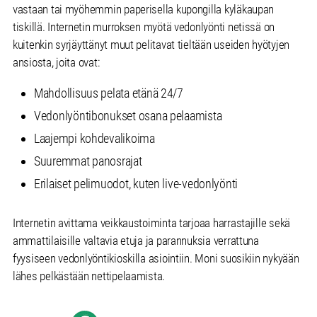
vastaan tai myöhemmin paperisella kupongilla kyläkaupan
tiskillä. Internetin murroksen myötä vedonlyönti netissä on
kuitenkin syrjäyttänyt muut pelitavat tieltään useiden hyötyjen
ansiosta, joita ovat:
Mahdollisuus pelata etänä 24/7
Vedonlyöntibonukset osana pelaamista
Laajempi kohdevalikoima
Suuremmat panosrajat
Erilaiset pelimuodot, kuten live-vedonlyönti
Internetin avittama veikkaustoiminta tarjoaa harrastajille sekä
ammattilaisille valtavia etuja ja parannuksia verrattuna
fyysiseen vedonlyöntikioskilla asiointiin. Moni suosikiin nykyään
lähes pelkästään nettipelaamista.