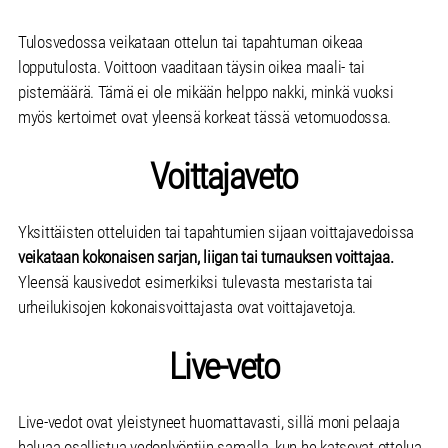
Tulosvedossa veikataan ottelun tai tapahtuman oikeaa
lopputulosta. Voittoon vaaditaan täysin oikea maali- tai
pistemäärä. Tämä ei ole mikään helppo nakki, minkä vuoksi
myös kertoimet ovat yleensä korkeat tässä vetomuodossa.
Voittajaveto
Yksittäisten otteluiden tai tapahtumien sijaan voittajavedoissa
veikataan kokonaisen sarjan, liigan tai turnauksen voittajaa.
Yleensä kausivedot esimerkiksi tulevasta mestarista tai
urheilukisojen kokonaisvoittajasta ovat voittajavetoja.
Live-veto
Live-vedot ovat yleistyneet huomattavasti, sillä moni pelaaja
haluaa osallistua vedonlyöntiin samalla, kun he katsovat ottelua