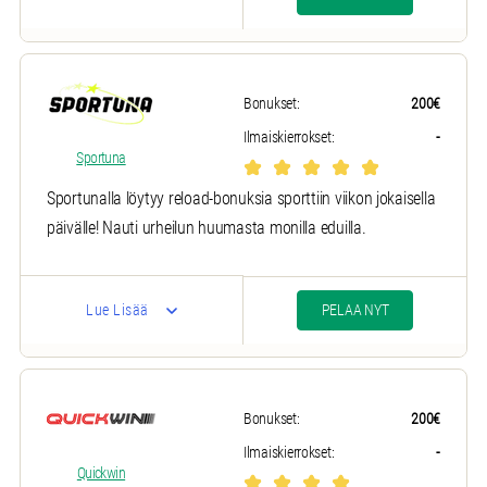
Bingo
Pelien määrä:
4000
Lisenssi:
Viro
Raaputusarvat
Bonukset:
200€
Ilmaiskierrokset:
-
Livekasino
Sportuna
Sportunalla löytyy reload-bonuksia sporttiin viikon jokaisella
Megaways-pelit
päivälle! Nauti urheilun huumasta monilla eduilla.
Progressiiviset jackpot-pelit
Vedonlyönti
PELAA NYT
Lue Lisää
Bingo
Pelien määrä:
7000
Lisenssi:
Curacao
Raaputusarvat
Bonukset:
200€
Ilmaiskierrokset:
-
Livekasino
Quickwin