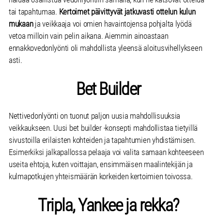
tai tapahtumaa.
Kertoimet päivittyvät jatkuvasti ottelun kulun
mukaan
ja veikkaaja voi omien havaintojensa pohjalta lyödä
vetoa milloin vain pelin aikana. Aiemmin ainoastaan
ennakkovedonlyönti oli mahdollista yleensä aloitusvihellykseen
asti.
Bet Builder
Nettivedonlyönti on tuonut paljon uusia mahdollisuuksia
veikkaukseen. Uusi bet builder -konsepti mahdollistaa tietyillä
sivustoilla erilaisten kohteiden ja tapahtumien yhdistämisen.
Esimerkiksi jalkapallossa pelaaja voi valita samaan kohteeseen
useita ehtoja, kuten voittajan, ensimmäisen maalintekijän ja
kulmapotkujen yhteismäärän korkeiden kertoimien toivossa.
Tripla, Yankee ja rekka?