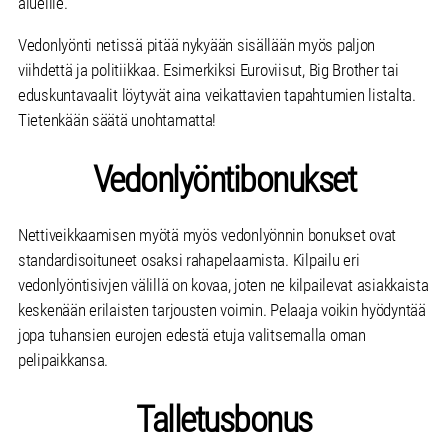
alueille.
Vedonlyönti netissä pitää nykyään sisällään myös paljon
viihdettä ja politiikkaa. Esimerkiksi Euroviisut, Big Brother tai
eduskuntavaalit löytyvät aina veikattavien tapahtumien listalta.
Tietenkään säätä unohtamatta!
Vedonlyöntibonukset
Nettiveikkaamisen myötä myös vedonlyönnin bonukset ovat
standardisoituneet osaksi rahapelaamista. Kilpailu eri
vedonlyöntisivjen välillä on kovaa, joten ne kilpailevat asiakkaista
keskenään erilaisten tarjousten voimin. Pelaaja voikin hyödyntää
jopa tuhansien eurojen edestä etuja valitsemalla oman
pelipaikkansa.
Talletusbonus