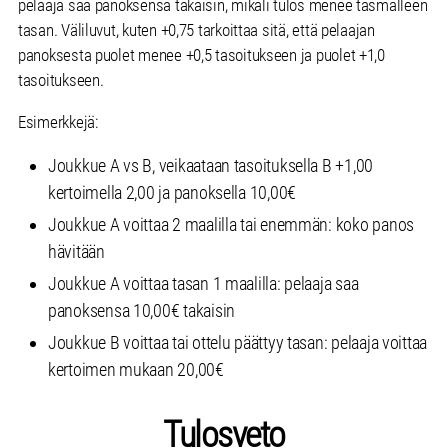
pelaaja saa panoksensa takaisin, mikäli tulos menee täsmälleen
tasan. Väliluvut, kuten +0,75 tarkoittaa sitä, että pelaajan
panoksesta puolet menee +0,5 tasoitukseen ja puolet +1,0
tasoitukseen.
Esimerkkejä:
Joukkue A vs B, veikaataan tasoituksella B +1,00
kertoimella 2,00 ja panoksella 10,00€
Joukkue A voittaa 2 maalilla tai enemmän: koko panos
hävitään
Joukkue A voittaa tasan 1 maalilla: pelaaja saa
panoksensa 10,00€ takaisin
Joukkue B voittaa tai ottelu päättyy tasan: pelaaja voittaa
kertoimen mukaan 20,00€
Tulosveto