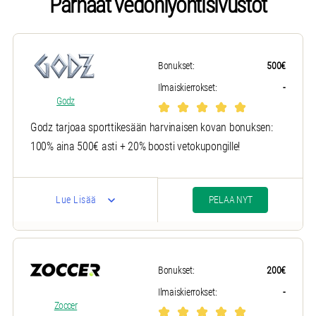
Parhaat vedonlyöntisivustot
Bonukset:
500€
Ilmaiskierrokset:
-
Godz
Godz tarjoaa sporttikesään harvinaisen kovan bonuksen:
100% aina 500€ asti + 20% boosti vetokupongille!
PELAA NYT
Lue Lisää
Pelien määrä:
14 000
Lisenssi:
Costa Rica
Bonukset:
200€
Ilmaiskierrokset:
-
Livekasino
Zoccer