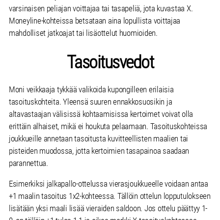
varsinaisen peliajan voittajaa tai tasapeliä, jota kuvastaa X.
Moneyline-kohteissa betsataan aina lopullista voittajaa
mahdolliset jatkoajat tai lisäottelut huomioiden.
Tasoitusvedot
Moni veikkaaja tykkää valikoida kupongilleen erilaisia
tasoituskohteita. Yleensä suuren ennakkosuosikin ja
altavastaajan välisissä kohtaamisissa kertoimet voivat olla
erittäin alhaiset, mikä ei houkuta pelaamaan. Tasoituskohteissa
joukkueille annetaan tasoitusta kuvitteellisten maalien tai
pisteiden muodossa, jotta kertoimien tasapainoa saadaan
parannettua.
Esimerkiksi jalkapallo-ottelussa vierasjoukkueelle voidaan antaa
+1 maalin tasoitus 1x2-kohteessa. Tällöin ottelun lopputulokseen
lisätään yksi maali lisää vieraiden saldoon. Jos ottelu päättyy 1-