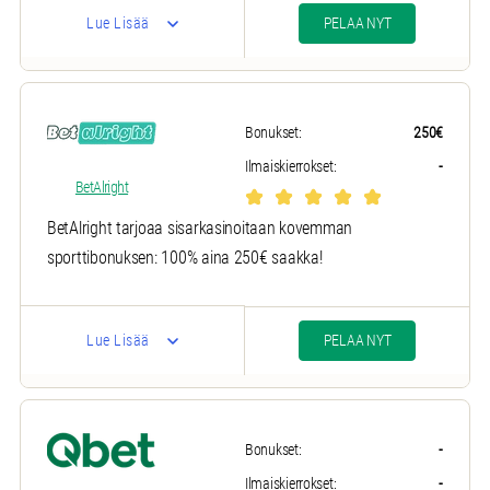
Vedonlyönti
PELAA NYT
Lue Lisää
Bingo
Pelien määrä:
2500
Lisenssi:
Viro
Raaputusarvat
Bonukset:
250€
Ilmaiskierrokset:
-
Livekasino
BetAlright
BetAlright tarjoaa sisarkasinoitaan kovemman
Megaways-pelit
sporttibonuksen: 100% aina 250€ saakka!
Progressiiviset jackpot-pelit
Vedonlyönti
PELAA NYT
Lue Lisää
Bingo
Pelien määrä:
10 000
Lisenssi:
Curacao
Raaputusarvat
Bonukset:
-
Ilmaiskierrokset:
-