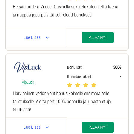
Betsaa uudella Zoccer Casinolla sekä etukäteen että livenä -
Megaways-pelit
ja nappaa jopa päivittäiset reload-bonukset!
Progressiiviset jackpot-pelit
Vedonlyönti
PELAA NYT
Lue Lisää
Bingo
Pelien määrä:
13 000
Lisenssi:
Costa Rica
Raaputusarvat
Bonukset:
500€
Ilmaiskierrokset:
-
Livekasino
VipLuck
Harvinainen vedonlyöntibonus kolmelle ensimmäiselle
Megaways-pelit
talletukselle. Aloita pelit 100% bonarilla ja lunasta etuja
Progressiiviset jackpot-pelit
500€ asti!
Vedonlyönti
PELAA NYT
Lue Lisää