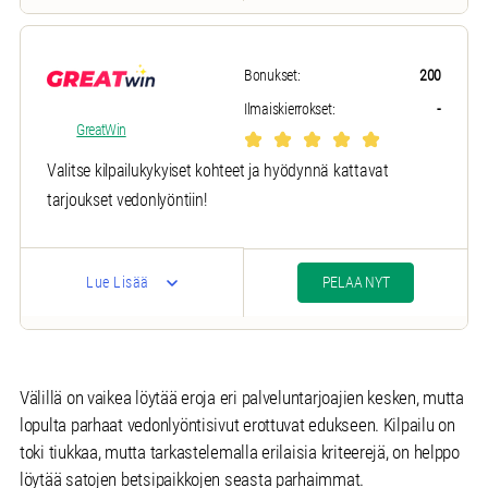
Bingo
Pelien määrä:
4000
Lisenssi:
Malta
Raaputusarvat
Bonukset:
200
Ilmaiskierrokset:
-
Livekasino
GreatWin
Valitse kilpailukykyiset kohteet ja hyödynnä kattavat
Megaways-pelit
tarjoukset vedonlyöntiin!
Progressiiviset jackpot-pelit
Vedonlyönti
PELAA NYT
Lue Lisää
Bingo
Pelien määrä:
5 000
Lisenssi:
Curacao
Raaputusarvat
Välillä on vaikea löytää eroja eri palveluntarjoajien kesken, mutta
lopulta parhaat vedonlyöntisivut erottuvat edukseen. Kilpailu on
Livekasino
toki tiukkaa, mutta tarkastelemalla erilaisia kriteerejä, on helppo
löytää satojen betsipaikkojen seasta parhaimmat.
Megaways-pelit