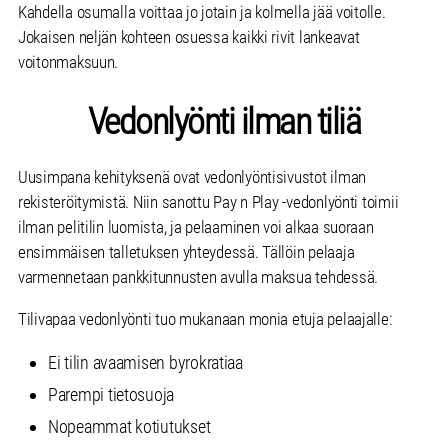
Kahdella osumalla voittaa jo jotain ja kolmella jää voitolle.
Jokaisen neljän kohteen osuessa kaikki rivit lankeavat
voitonmaksuun.
Vedonlyönti ilman tiliä
Uusimpana kehityksenä ovat vedonlyöntisivustot ilman
rekisteröitymistä. Niin sanottu Pay n Play -vedonlyönti toimii
ilman pelitilin luomista, ja pelaaminen voi alkaa suoraan
ensimmäisen talletuksen yhteydessä. Tällöin pelaaja
varmennetaan pankkitunnusten avulla maksua tehdessä.
Tilivapaa vedonlyönti tuo mukanaan monia etuja pelaajalle:
Ei tilin avaamisen byrokratiaa
Parempi tietosuoja
Nopeammat kotiutukset