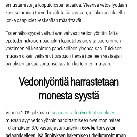
ennustamista ja lopputulosten arvailua. Yleensä vetoa lyödään
kanssaihmisiä tai vedonvälittäjää vastaan, jollakin panoksella,
jonka osapuolet keskenään määrittävät.
Todennäköisyydet vaikuttavat vahvasti vedonlyöntiin. Mitä
epätodennäköisempää jokin lopputulos on, sitä suuremman
vastineen eli kertoimen panokselleen yleensä saa. Tuloksen
mukaan oikein veikannut osapuoli tienaa itselleen vastaajan
panoksen tai saa voittonsa sovitun kertoimen mukaan.
Vedonlyöntiä harrastetaan
monesta syystä
Vuonna 2019 julkaistun
suppean vedonlyöntitutkimuksen
mukaan syyt vedonlyönnin harjoittamiseen ovat moninaiset.
Tutkimuksen 370 vastaajasta kuitenkin
65% kertoi syyksi
pelaamiselleen lisäjännityksen hakemisen urheilutapahtuman