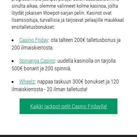
sinulta aikaa, olemme valinneet kolme kasinoa, joilta
löydät jokaisen Wowpot-sarjan pelin. Kasinot ovat
lisenssoituja, turvallisia ja tarjoavat pelaajille maukkaat
ensitalletusbonukset:
Casino Friday
: ota talteen 200€ talletusbonus ja
200 ilmaiskierrosta.
Spinanga Casino
: uudella kasinolla on tarjolla
500€ bonarit ja 200 spinniä.
Wheelz
: nappaa taskuun 300€ bonukset ja 120
ilmaiskierrosta - 20 ilman talletusta!
Kaikki jackpot-pelit Casino Fridaylla!