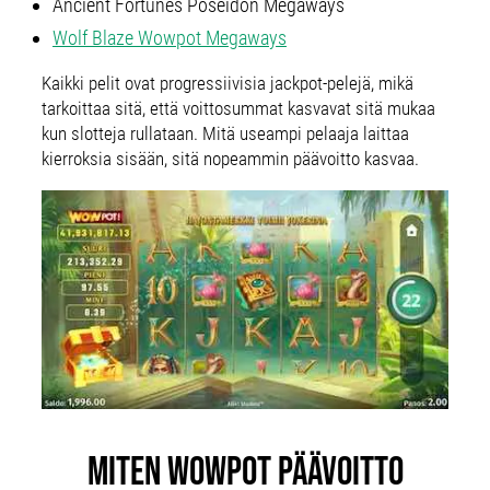
Ancient Fortunes Poseidon Megaways
Wolf Blaze Wowpot Megaways
Kaikki pelit ovat progressiivisia jackpot-pelejä, mikä
tarkoittaa sitä, että voittosummat kasvavat sitä mukaa
kun slotteja rullataan. Mitä useampi pelaaja laittaa
kierroksia sisään, sitä nopeammin päävoitto kasvaa.
Miten Wowpot päävoitto