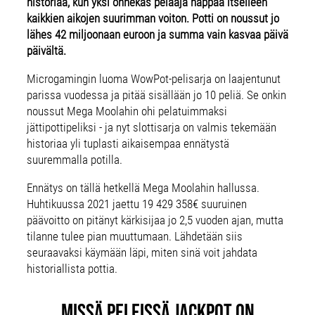
historiaa, kun yksi onnekas pelaaja nappaa itselleen
kaikkien aikojen suurimman voiton. Potti on noussut jo
lähes 42 miljoonaan euroon ja summa vain kasvaa päivä
päivältä.
Microgamingin luoma WowPot-pelisarja on laajentunut
parissa vuodessa ja pitää sisällään jo 10 peliä. Se onkin
noussut Mega Moolahin ohi pelatuimmaksi
jättipottipeliksi - ja nyt slottisarja on valmis tekemään
historiaa yli tuplasti aikaisempaa ennätystä
suuremmalla potilla.
Ennätys on tällä hetkellä Mega Moolahin hallussa.
Huhtikuussa 2021 jaettu 19 429 358€ suuruinen
päävoitto on pitänyt kärkisijaa jo 2,5 vuoden ajan, mutta
tilanne tulee pian muuttumaan. Lähdetään siis
seuraavaksi käymään läpi, miten sinä voit jahdata
historiallista pottia.
Missä peleissä jackpot on