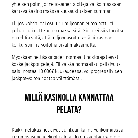
yhteisen potin, jonne jokainen slotteja valikoimassaan
kantava kasino maksaa kuukausittaisen summan.
Eli jos kohdallesi osuu 41 miljoonan euron potti, ei
pelaamasi nettikasino maksa sitä. Sinun ei siis tarvitse
murehtia siitä, että miljoonavoitto vetäisi kasinon
konkurssiin ja voitot jäisivät maksamatta.
Myöskään nettikasinoiden normaalit nostorajat eivät
koske jackpot-pelejä. Eli vaikka normaalisti pelisivulta
saisi nostaa 10 000€ kuukaudessa, voi progressiivisen
jackpot-voiton nostaa välittömästi.
Millä kasinolla kannattaa
pelata?
Kaikki nettikasinot eivät suinkaan kanna valikoimassaan
progressiivisia jackpot-pelejä. Joten säästääksemme