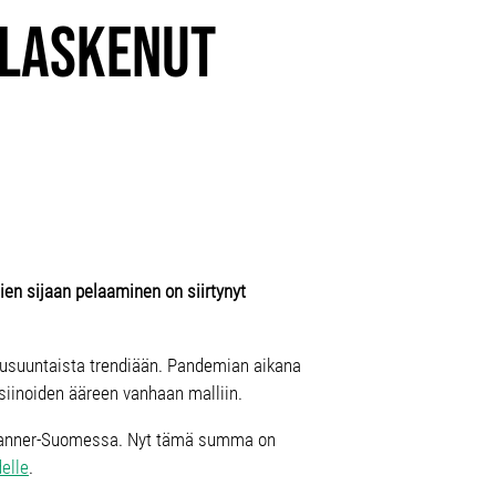
 laskenut
en sijaan pelaaminen on siirtynyt
skusuuntaista trendiään. Pandemian aikana
siinoiden ääreen vanhaan malliin.
la Manner-Suomessa. Nyt tämä summa on
delle
.