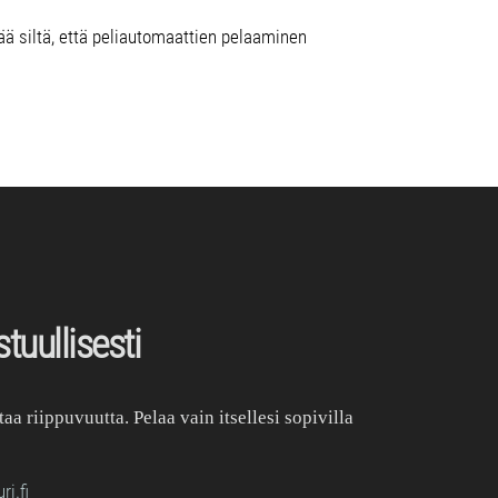
 siltä, että peliautomaattien pelaaminen
tuullisesti
a riippuvuutta. Pelaa vain itsellesi sopivilla
i.fi