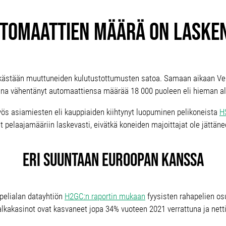
tomaattien määrä on laske
ästään muuttuneiden kulutustottumusten satoa. Samaan aikaan Vei
na vähentänyt automaattiensa määrää 18 000 puoleen eli hieman al
ös asiamiesten eli kauppiaiden kiihtynyt luopuminen pelikoneista
HS
et pelaajamääriin laskevasti, eivätkä koneiden majoittajat ole jättä
Eri suuntaan Euroopan kanssa
elialan datayhtiön
H2GC:n raportin mukaan
fyysisten rahapelien o
jalkakasinot ovat kasvaneet jopa 34% vuoteen 2021 verrattuna ja net