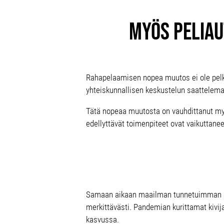
Myös peliau
Rahapelaamisen nopea muutos ei ole pelk
yhteiskunnallisen keskustelun saattelema
Tätä nopeaa muutosta on vauhdittanut my
edellyttävät toimenpiteet ovat vaikuttane
Samaan aikaan maailman tunnetuimman p
merkittävästi. Pandemian kurittamat kivi
kasvussa.