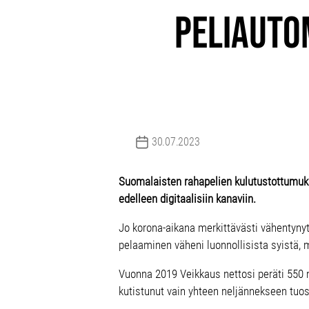
Peliauto
30.07.2023
Post date
Suomalaisten rahapelien kulutustottumuks
edelleen digitaalisiin kanaviin.
Jo korona-aikana merkittävästi vähentyny
pelaaminen väheni luonnollisista syistä, 
Vuonna 2019 Veikkaus nettosi peräti 550 
kutistunut vain yhteen neljännekseen tuo