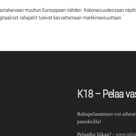
astakarvaan muuhun Eurooppaan nähden. Kokonaisuudessaan näyttää
gitaaliset rahapelit tulevat kasvattamaan markkinaosuuttaan.
K18 – Pelaa vas
Rahapelaaminen voi aiheutta
panoksilla!
www.peluur
Pelaatko liikaa?
-