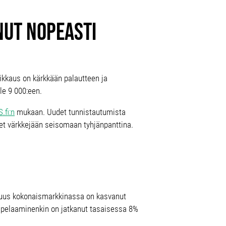
nut nopeasti
kkaus on kärkkään palautteen ja
le 9 000:een.
.fi:n
mukaan. Uudet tunnistautumista
neet värkkejään seisomaan tyhjänpanttina.
suus kokonaismarkkinassa on kasvanut
tipelaaminenkin on jatkanut tasaisessa 8%