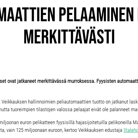
maattien pelaaminen
merkittävästi
et ovat jatkaneet merkittävässä murroksessa. Fyysisten automaatti
t Veikkauksen hallinnoimien peliautomaattien tuotto on jatkanut la
mutta tuoreimpien tilastojen valossa pelaajat eivät ole palanneet ma
miljoonan euron pelikatteen fyysisillä hajasijoitetuilla pelikoneil
sta, vain 125 miljoonaan euroon, kertoo Veikkauksen edustaja
Iltaleh