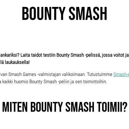
Bounty Smash
kariksi? Laita taidot testiin Bounty Smash -pelissä, jossa voitot j
lä laukauksella!
mivan Smash Games -valmistajan valikoimaan. Tutustuimme
Smash-p
a kaikki huomio Bounty Smash -peliin ja sen toimintoihin.
Miten Bounty Smash toimii?