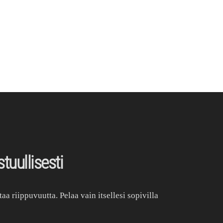
tuullisesti
a riippuvuutta. Pelaa vain itsellesi sopivilla