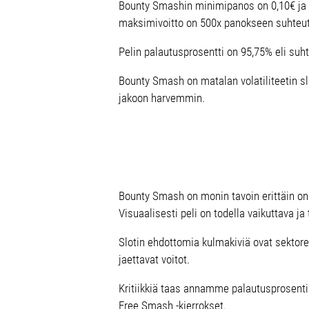
Bounty Smashin minimipanos on 0,10€ ja mak
maksimivoitto on 500x panokseen suhteut
Pelin palautusprosentti on 95,75% eli su
Bounty Smash on matalan volatiliteetin slot
jakoon harvemmin.
Bounty Smash on monin tavoin erittäin onni
Visuaalisesti peli on todella vaikuttava 
Slotin ehdottomia kulmakiviä ovat sektorei
jaettavat voitot.
Kritiikkiä taas annamme palautusprosentis
Free Smash -kierrokset.