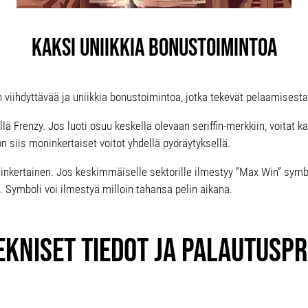
Kaksi uniikkia bonustoimintoa
n viihdyttävää ja uniikkia bonustoimintoa, jotka tekevät pelaamisest
 Frenzy. Jos luoti osuu keskellä olevaan seriffin-merkkiin, voitat kai
siis moninkertaiset voitot yhdellä pyöräytyksellä.
inkertainen. Jos keskimmäiselle sektorille ilmestyy ”Max Win” symbo
 Symboli voi ilmestyä milloin tahansa pelin aikana.
ekniset tiedot ja palautusp