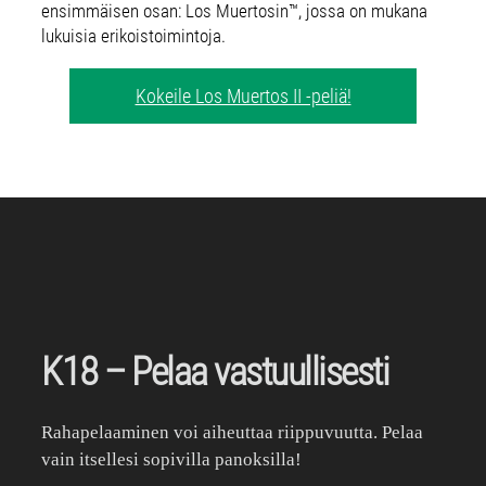
ensimmäisen osan: Los Muertosin™, jossa on mukana
lukuisia erikoistoimintoja.
Kokeile Los Muertos II -peliä!
K18 – Pelaa vastuullisesti
Rahapelaaminen voi aiheuttaa riippuvuutta. Pelaa
vain itsellesi sopivilla panoksilla!