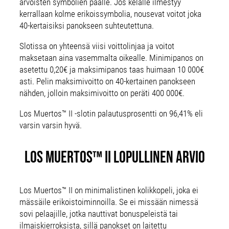
arvoisten symbolien päälle. Jos kelalle ilmestyy
kerrallaan kolme erikoissymbolia, nousevat voitot joka
40-kertaisiksi panokseen suhteutettuna.
Slotissa on yhteensä viisi voittolinjaa ja voitot
maksetaan aina vasemmalta oikealle. Minimipanos on
asetettu 0,20€ ja maksimipanos taas huimaan 10 000€
asti. Pelin maksimivoitto on 40-kertainen panokseen
nähden, jolloin maksimivoitto on peräti 400 000€.
Los Muertos™ II -slotin palautusprosentti on 96,41% eli
varsin varsin hyvä.
Los Muertos™ II lopullinen arvio
Los Muertos™ II on minimalistinen kolikkopeli, joka ei
mässäile erikoistoiminnoilla. Se ei missään nimessä
sovi pelaajille, jotka nauttivat bonuspeleistä tai
ilmaiskierroksista, sillä panokset on laitettu