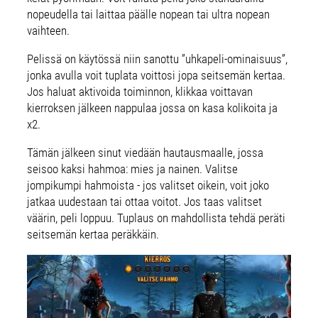
nopeudella tai laittaa päälle nopean tai ultra nopean
vaihteen.
Pelissä on käytössä niin sanottu ”uhkapeli-ominaisuus”,
jonka avulla voit tuplata voittosi jopa seitsemän kertaa.
Jos haluat aktivoida toiminnon, klikkaa voittavan
kierroksen jälkeen nappulaa jossa on kasa kolikoita ja
x2.
Tämän jälkeen sinut viedään hautausmaalle, jossa
seisoo kaksi hahmoa: mies ja nainen. Valitse
jompikumpi hahmoista - jos valitset oikein, voit joko
jatkaa uudestaan tai ottaa voitot. Jos taas valitset
väärin, peli loppuu. Tuplaus on mahdollista tehdä peräti
seitsemän kertaa peräkkäin.