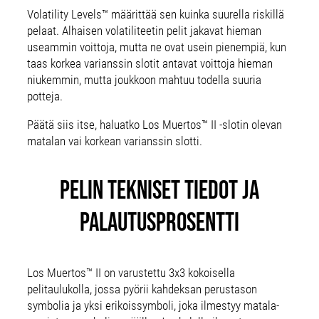
Volatility Levels™ määrittää sen kuinka suurella riskillä
pelaat. Alhaisen volatiliteetin pelit jakavat hieman
useammin voittoja, mutta ne ovat usein pienempiä, kun
taas korkea varianssin slotit antavat voittoja hieman
niukemmin, mutta joukkoon mahtuu todella suuria
potteja.
Päätä siis itse, haluatko Los Muertos™ II -slotin olevan
matalan vai korkean varianssin slotti.
Pelin tekniset tiedot ja
palautusprosentti
Los Muertos™ II on varustettu 3x3 kokoisella
pelitaulukolla, jossa pyörii kahdeksan perustason
symbolia ja yksi erikoissymboli, joka ilmestyy matala-